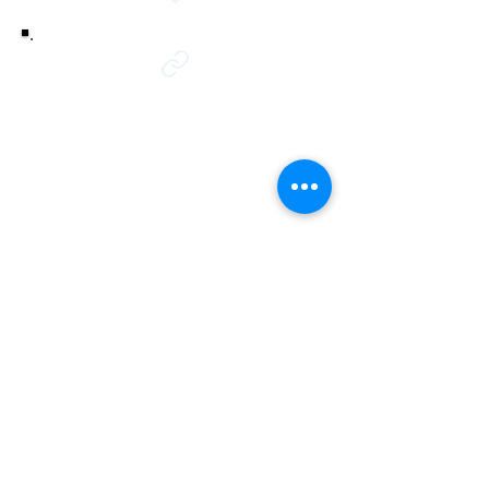
Carrera 11 # 86 - 60
Teléfono
Oficina 503
316 266 5315
Bogotá - Colombia
comercial@factorlegal.com.co
Trabaja con nosotros
Politica de tratamiento de datos