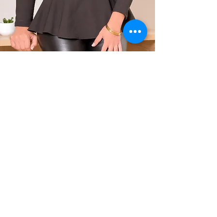
Carrera 11 # 86 - 60
Teléfono
Oficina 503
316 266 5315
Bogotá - Colombia
comercial@factorlegal.com.co
Trabaja con nosotros